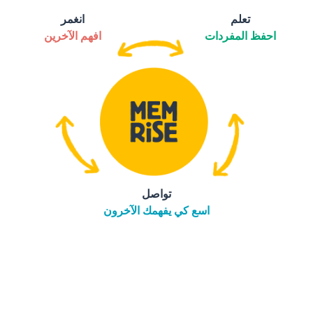
تعلم
انغمر
احفظ المفردات
افهم الآخرين
تواصل
اسع كي يفهمك الآخرون
التنزيل على
متجر