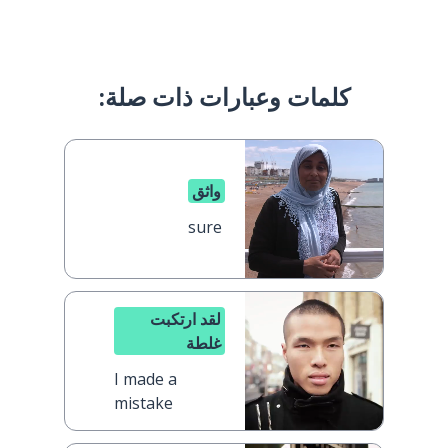
كلمات وعبارات ذات صلة:
واثق
sure
لقد ارتكبت
غلطة
I made a
mistake