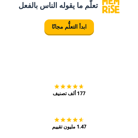
تعلَّم ما يقوله الناس بالفعل
ابدأ التعلُّم مجانًا
التنزيل على
متجر
177 ألف تصنيف
احصل عليه من
Play
1.47 مليون تقييم