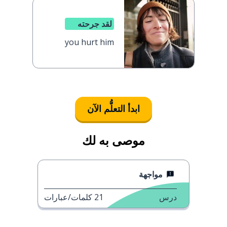
لقد جرحته
you hurt him
ابدأ التعلُّم الآن
موصى به لك
مواجهة
درس
21
كلمات/عبارات