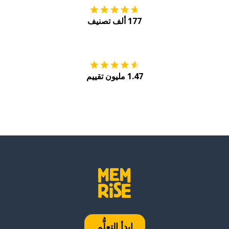
177 ألف تصنيف
احصل عليه من
Play
1.47 مليون تقييم
ابدأ التعلُّم