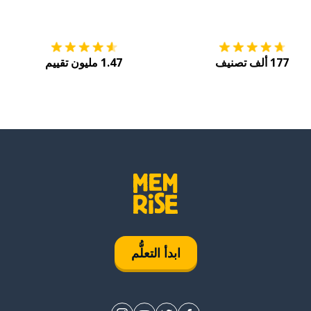
التنزيل على
متجر التطبيقات App Store
احصل
177 ألف تصنيف
1.47 مليون تقييم
ابدأ التعلُّم