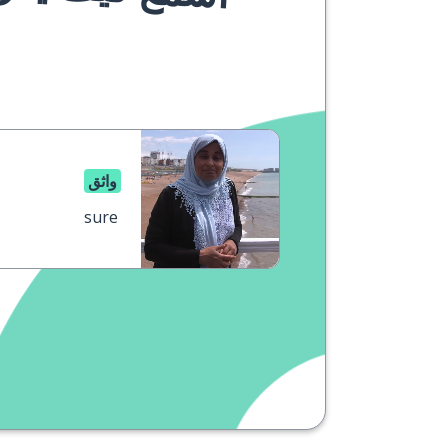
واثق
sure