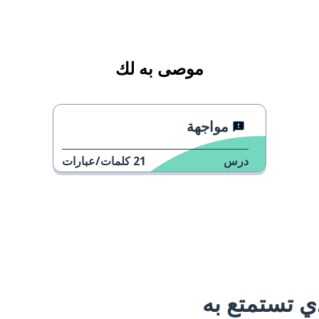
موصى به لك
مواجهة
درس
21
كلمات/عبارات
 تستمتع به