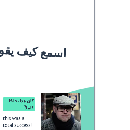
اسمع كيف يقوله
كان هذا نجاحًا
كاملاً!
this was a
total success!