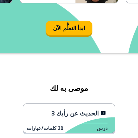
ابدأ التعلُّم الآن
موصى به لك
الحديث عن رأيك 3
درس
20
كلمات/عبارات