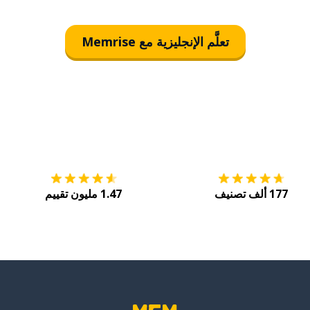
تعلَّم الإنجليزية مع Memrise
التنزيل على
متجر التطبيقات App Store
احصل
177 ألف تصنيف
1.47 مليون تقييم