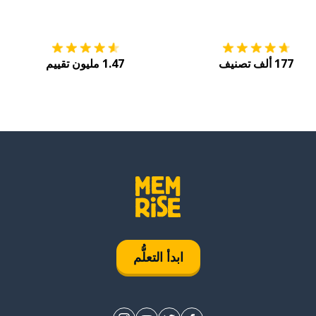
التنزيل على
متجر التطبيقات App Store
احصل
177 ألف تصنيف
1.47 مليون تقييم
ابدأ التعلُّم