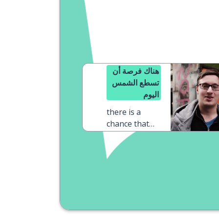
هناك فرصة أن
تسطع الشمس
اليوم
there is a
chance that
the sun will
shine today