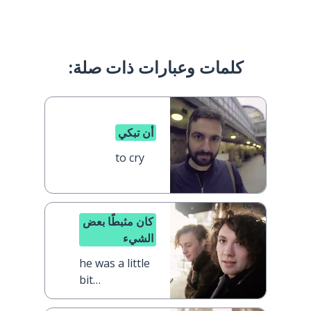
كلمات وعبارات ذات صلة:
أن تبكي
to cry
كان مثبطًا بعض
الشيء
he was a little
bit
disappointed