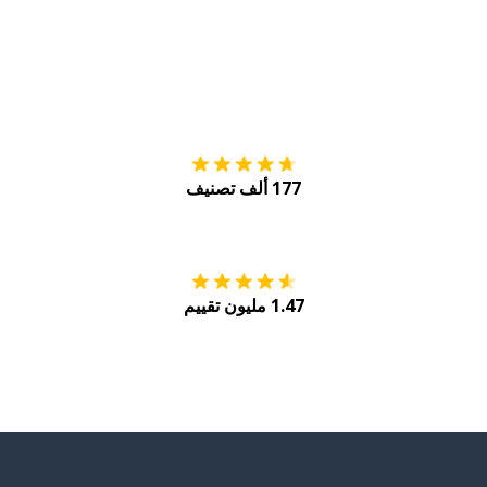
التنزيل على
متجر
177 ألف تصنيف
احصل عليه من
Play
1.47 مليون تقييم