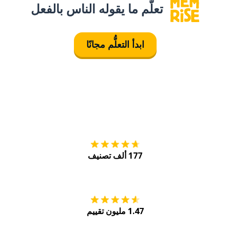
تعلَّم ما يقوله الناس بالفعل
ابدأ التعلُّم مجانًا
التنزيل على
متجر
177 ألف تصنيف
احصل عليه من
Play
1.47 مليون تقييم