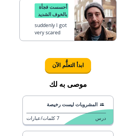
أحسست فجأة
بالخوف الشديد
suddenly I got
very scared
ابدأ التعلُّم الآن
موصى به لك
المشروبات ليست رخيصة
درس
7
كلمات/عبارات