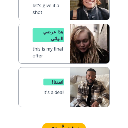
let's give it a
shot
هذا عرضي
النهائي
this is my final
offer
اتفقنا!
it's a deal!