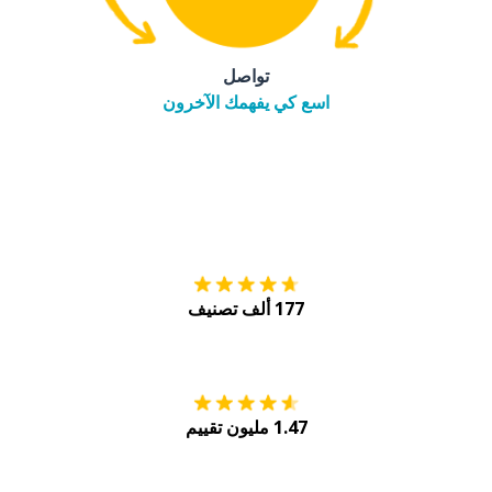
تواصل
اسع كي يفهمك الآخرون
التنزيل على
متجر
177 ألف تصنيف
احصل عليه من
Play
1.47 مليون تقييم