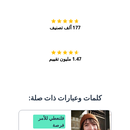
التنزيل على
متجر
177 ألف تصنيف
احصل عليه من
Play
1.47 مليون تقييم
كلمات وعبارات ذات صلة:
فلنعطي للأمر
فرصة