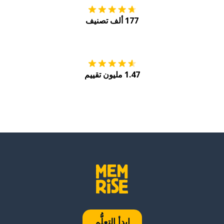
177 ألف تصنيف
احصل عليه من
Play
1.47 مليون تقييم
ابدأ التعلُّم