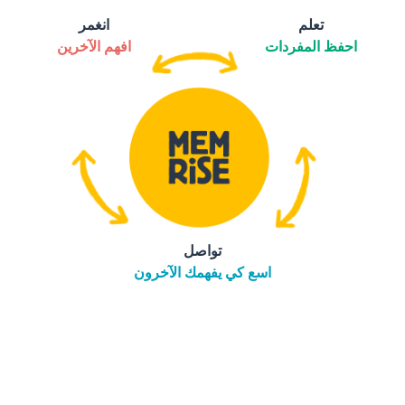
تعلم
انغمر
احفظ المفردات
افهم الآخرين
تواصل
اسع كي يفهمك الآخرون
التنزيل على
متجر