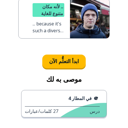
.. لأنه مكان
متنوع للغاية
... because it's
such a diverse
place
ابدأ التعلُّم الآن
موصى به لك
في المطار 4
درس
27
كلمات/عبارات