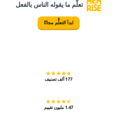
تعلَّم ما يقوله الناس بالفعل
ابدأ التعلُّم مجانًا
التنزيل على
متجر
177 ألف تصنيف
احصل عليه من
Play
1.47 مليون تقييم