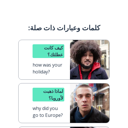
كلمات وعبارات ذات صلة:
كيف كانت
عطلتك؟
how was your
holiday?
لماذا ذهبت
لأوروبا؟
why did you
go to Europe?