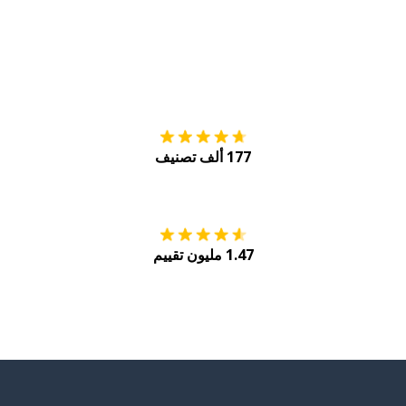
التنزيل على
متجر
177 ألف تصنيف
احصل عليه من
Play
1.47 مليون تقييم