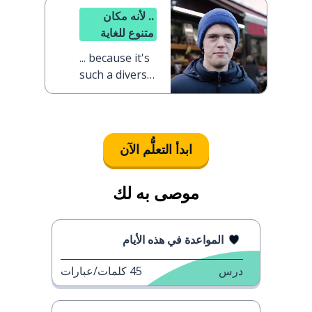
.. لأنه مكان
متنوع للغاية
... because it's
such a diverse
place
ابدأ التعلُّم الآن
موصى به لك
المواعدة في هذه الأيام
درس
45
كلمات/عبارات