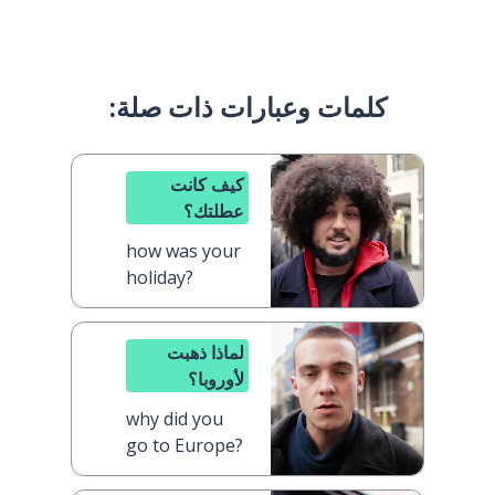
كلمات وعبارات ذات صلة:
كيف كانت
عطلتك؟
how was your
holiday?
لماذا ذهبت
لأوروبا؟
why did you
go to Europe?