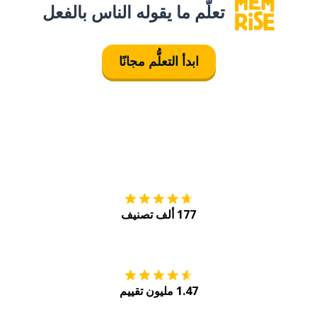
تعلَّم ما يقوله الناس بالفعل
ابدأ التعلُّم مجانًا
التنزيل على
متجر
177 ألف تصنيف
احصل عليه من
Play
1.47 مليون تقييم