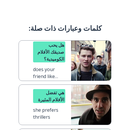
كلمات وعبارات ذات صلة:
هل يحب
صديقك الأفلام
الكوميدية؟
does your
friend like
comedies?
هي تفضل
الأفلام المثيرة
she prefers
thrillers