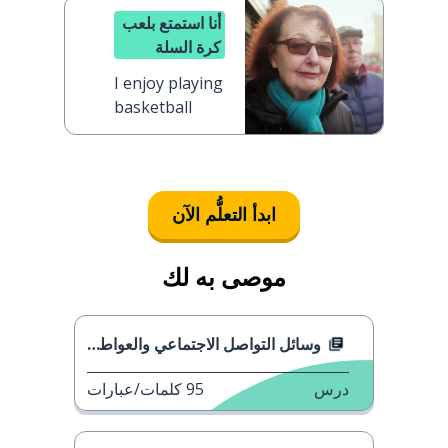
أنا استمتع بلعب
كرة السلة
I enjoy playing
basketball
ابدأ التعلُّم الآن
موصى به لك
وسائل التواصل الاجتماعي والعواطف
درس
95
كلمات/عبارات