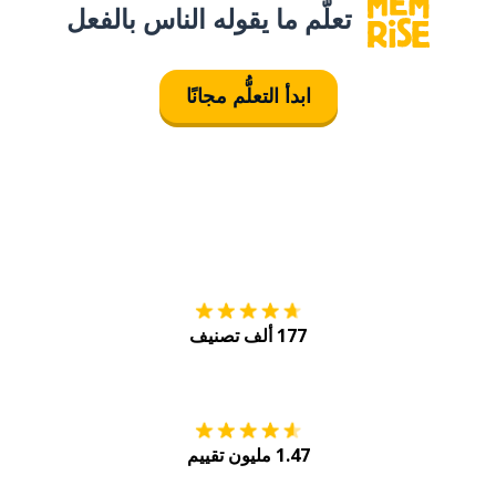
تعلَّم ما يقوله الناس بالفعل
ابدأ التعلُّم مجانًا
التنزيل على
متجر
177 ألف تصنيف
احصل عليه من
Play
1.47 مليون تقييم