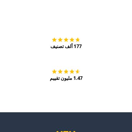
التنزيل على
متجر
177 ألف تصنيف
احصل عليه من
Play
1.47 مليون تقييم