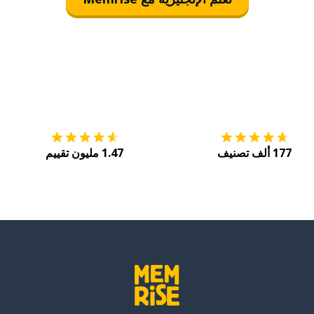
التنزيل على
متجر التطبيقات App Store
احصل
177 ألف تصنيف
1.47 مليون تقييم