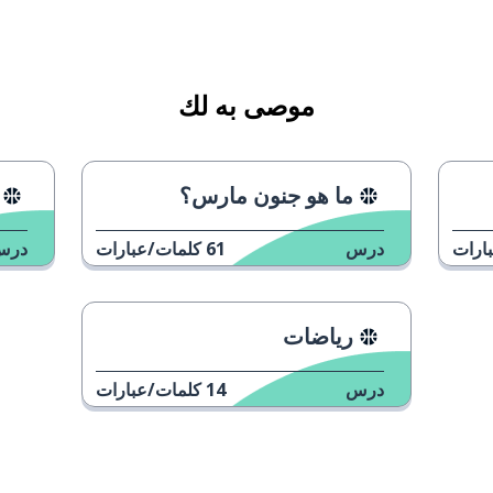
موصى به لك
ما هو جنون مارس؟
ارات
درس
61
كلمات/عبارات
درس
رياضات
درس
14
كلمات/عبارات