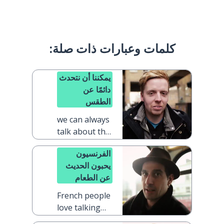
كلمات وعبارات ذات صلة:
يمكننا أن نتحدث
دائمًا عن
الطقس
we can always
talk about the
weather
الفرنسيون
يحبون الحديث
عن الطعام
French people
love talking
about food