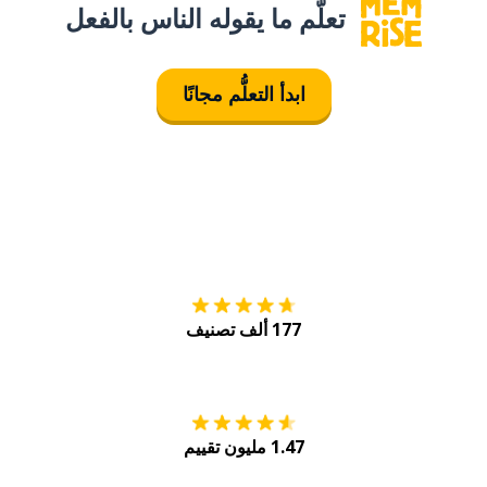
تعلَّم ما يقوله الناس بالفعل
ابدأ التعلُّم مجانًا
التنزيل على
متجر
177 ألف تصنيف
احصل عليه من
Play
1.47 مليون تقييم