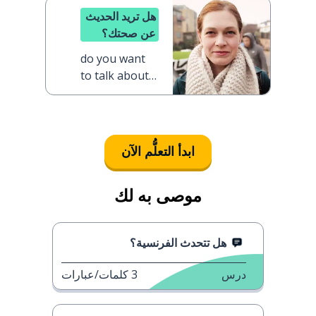
هل تريد الحديث
عن صحتك؟
do you want
to talk about
your health?
ابدأ التعلُّم الآن
موصى به لك
هل تتحدث الفرنسية؟
درس
3
كلمات/عبارات