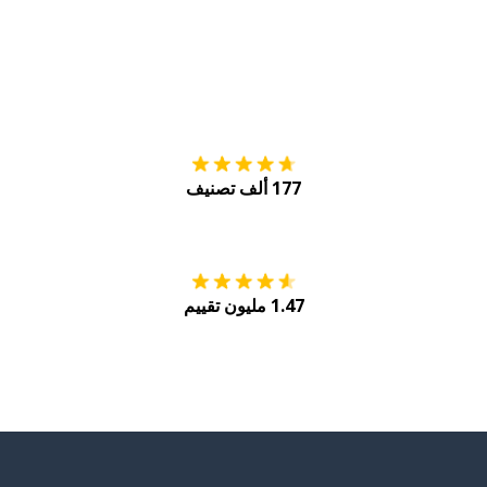
التنزيل على
متجر
177 ألف تصنيف
احصل عليه من
Play
1.47 مليون تقييم