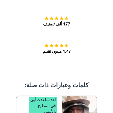
التنزيل على
متجر
177 ألف تصنيف
احصل عليه من
Play
1.47 مليون تقييم
كلمات وعبارات ذات صلة:
لقد ساعدت أبي
في المطبخ
بالأمس