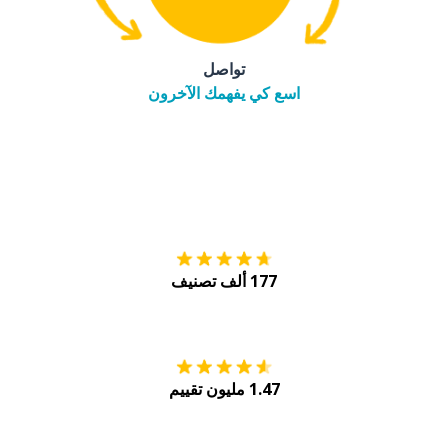
تواصل
اسع كي يفهمك الآخرون
التنزيل على
متجر
177 ألف تصنيف
احصل عليه من
Play
1.47 مليون تقييم