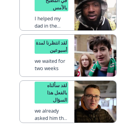
في المطبخ
بالأمس
I helped my
dad in the
kitchen
yesterday
لقد انتظرنا لمدة
أسبوعين
we waited for
two weeks
لقد سألناه
بالفعل هذا
السؤال
we already
asked him that
question