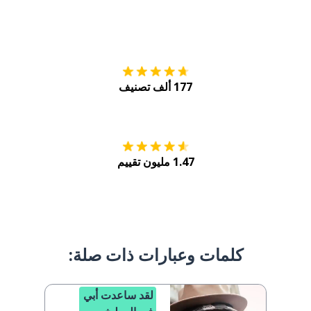
التنزيل على
متجر
177 ألف تصنيف
احصل عليه من
Play
1.47 مليون تقييم
كلمات وعبارات ذات صلة:
لقد ساعدت أبي