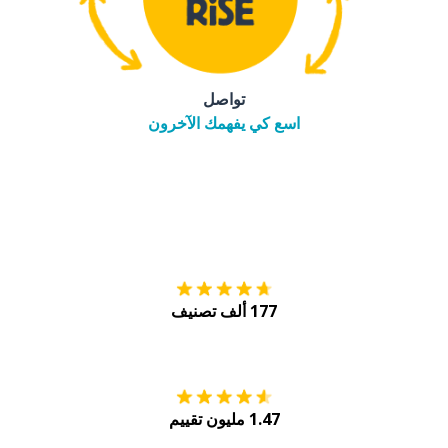
تواصل
اسع كي يفهمك الآخرون
التنزيل على
متجر
177 ألف تصنيف
احصل عليه من
Play
1.47 مليون تقييم