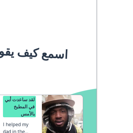
اسمع كيف يقوله
لقد ساعدت أبي
في المطبخ
بالأمس
I helped my
dad in the