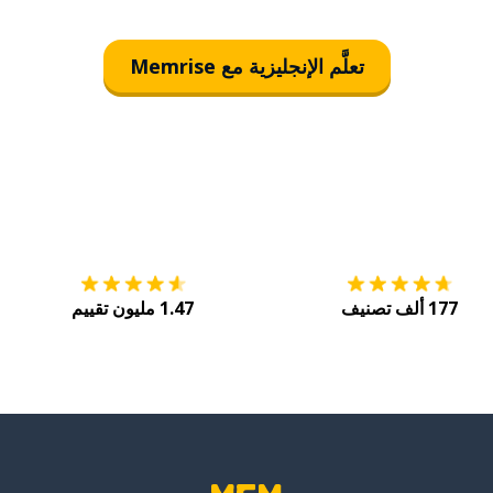
تعلَّم الإنجليزية مع Memrise
التنزيل على
متجر التطبيقات App Store
احصل
177 ألف تصنيف
1.47 مليون تقييم