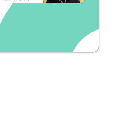
kitchen
yesterday