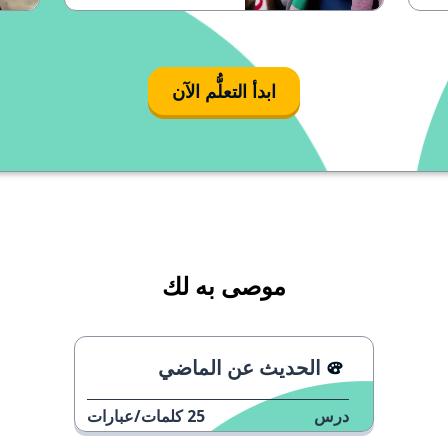
ابدأ التعلُّم الآن
موصى به لك
الحديث عن الماضي
درس
25
كلمات/عبارات