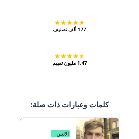
التنزيل على
متجر
177 ألف تصنيف
احصل عليه من
Play
1.47 مليون تقييم
كلمات وعبارات ذات صلة:
الاثنين