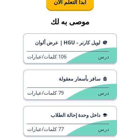
ابدأ التعلُّم الآن
موصى به لك
لويل كارنر - HGU | عرض ألوان
درس
106
كلمات/عبارات
سافر بأسعار معقولة
درس
79
كلمات/عبارات
داخل وحدة إحالة الطلاب
درس
77
كلمات/عبارات