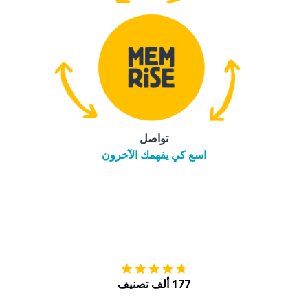
تواصل
اسع كي يفهمك الآخرون
التنزيل على
متجر
177 ألف تصنيف
احصل عليه من
Play