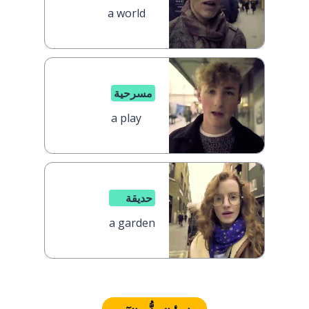
a world
مسرحية
a play
حديقة
a garden