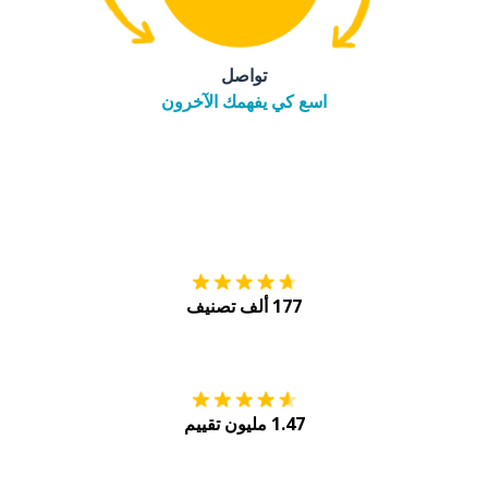
تواصل
اسع كي يفهمك الآخرون
التنزيل على
متجر
177 ألف تصنيف
احصل عليه من
Play
1.47 مليون تقييم