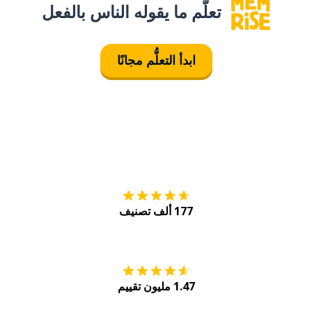
تعلَّم ما يقوله الناس بالفعل
ابدأ التعلُّم مجانًا
التنزيل على
متجر
177 ألف تصنيف
احصل عليه من
Play
1.47 مليون تقييم