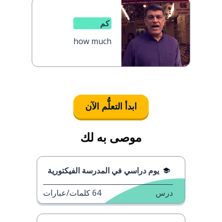
كم
how much
ابدأ التعلُّم الآن
موصى به لك
يوم دراسي في المدرسة الفيكتورية
درس
64
كلمات/عبارات