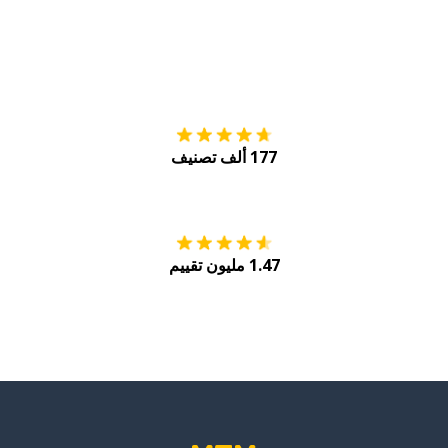
التنزيل على
متجر
177 ألف تصنيف
احصل عليه من
Play
1.47 مليون تقييم