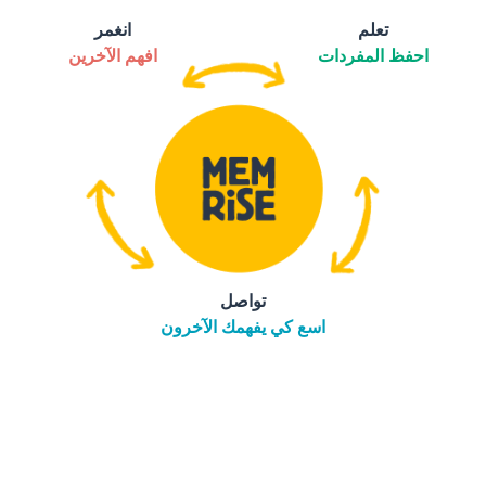
تعلم
انغمر
احفظ المفردات
افهم الآخرين
تواصل
اسع كي يفهمك الآخرون
التنزيل على
متجر