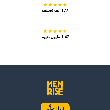
177 ألف تصنيف
احصل عليه من
Play
1.47 مليون تقييم
ابدأ التعلُّم