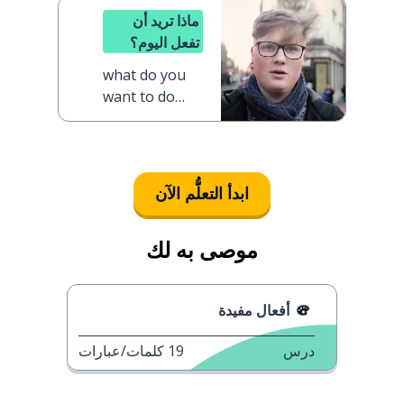
ماذا تريد أن
تفعل اليوم؟
what do you
want to do
today?
ابدأ التعلُّم الآن
موصى به لك
أفعال مفيدة
درس
19
كلمات/عبارات