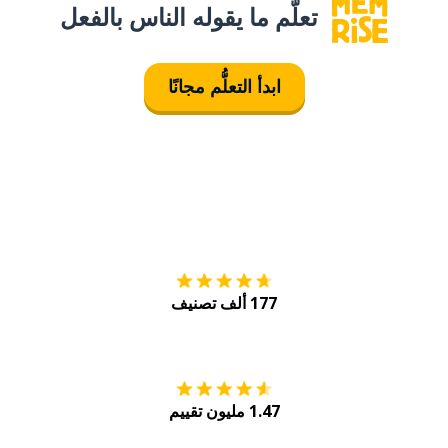
تعلَّم ما يقوله الناس بالفعل
ابدأ التعلُّم مجانًا
التنزيل على
متجر
177 ألف تصنيف
احصل عليه من
Play
1.47 مليون تقييم