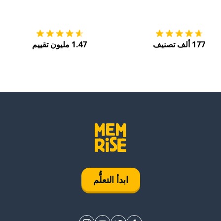
التنزيل على
متجر التطبيقات App Store
احصل
177 ألف تصنيف
1.47 مليون تقييم
ابدأ التعلُّم