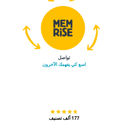
تواصل
اسع كي يفهمك الآخرون
التنزيل على
متجر
177 ألف تصنيف
احصل عليه من
Play