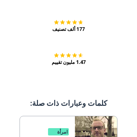
التنزيل على
متجر
177 ألف تصنيف
احصل عليه من
Play
1.47 مليون تقييم
كلمات وعبارات ذات صلة:
امرأة