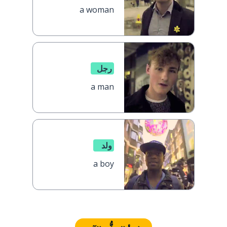
a woman
رجل
a man
ولد
a boy