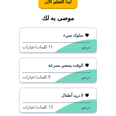
ابدأ التعلُّم الآن
موصى به لك
سلوك سيء
درس
11
كلمات/عبارات
الوقت يمضي بسرعة
درس
9
كلمات/عبارات
لا نريد أطفال
درس
13
كلمات/عبارات