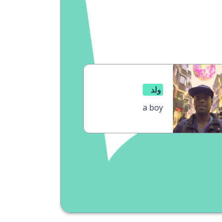
ولد
a boy