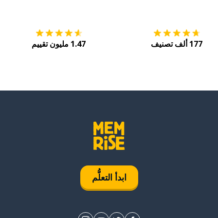
التنزيل على
متجر التطبيقات App Store
احصل
177 ألف تصنيف
1.47 مليون تقييم
ابدأ التعلُّم