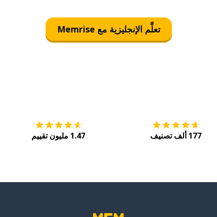
تعلَّم الإنجليزية مع Memrise
التنزيل على
متجر التطبيقات App Store
احصل
177 ألف تصنيف
1.47 مليون تقييم