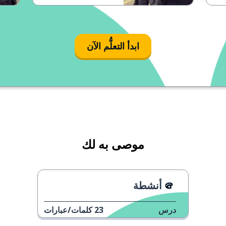
ابدأ التعلُّم الآن
موصى به لك
أنشطة
درس
23
كلمات/عبارات