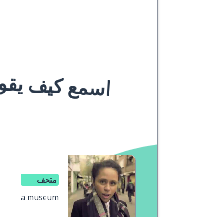
اسمع كيف يقوله
متحف
a museum