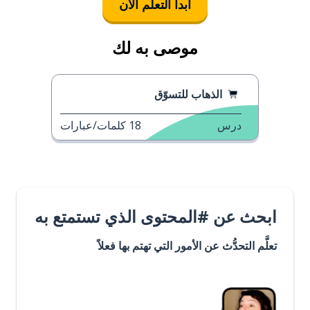
ابدأ التعلُّم الآن
موصى به لك
الذهاب للتسوّق
درس
18
كلمات/عبارات
ابحث عن #المحتوى الذي تستمتع به
تعلَّم التحدُّث عن الأمور التي تهتم بها فعلاً