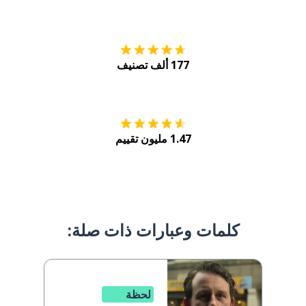
التنزيل على
متجر
177 ألف تصنيف
احصل عليه من
Play
1.47 مليون تقييم
كلمات وعبارات ذات صلة:
لحظة