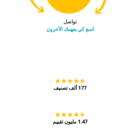
تواصل
اسع كي يفهمك الآخرون
التنزيل على
متجر
177 ألف تصنيف
احصل عليه من
Play
1.47 مليون تقييم