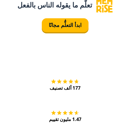
تعلَّم ما يقوله الناس بالفعل
ابدأ التعلُّم مجانًا
التنزيل على
متجر
177 ألف تصنيف
احصل عليه من
Play
1.47 مليون تقييم