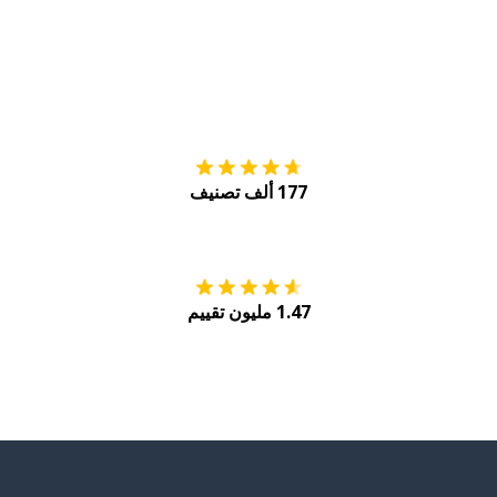
التنزيل على
متجر
177 ألف تصنيف
احصل عليه من
Play
1.47 مليون تقييم