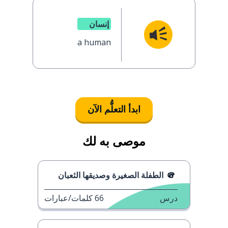
إنسان
a human
ابدأ التعلُّم الآن
موصى به لك
الطفلة الصغيرة وصديقها الثعبان
درس
66
كلمات/عبارات