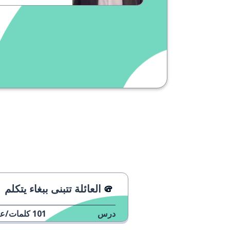
العائلة تتبنى ببغاء يتكلم
درس
101
كلمات/عب