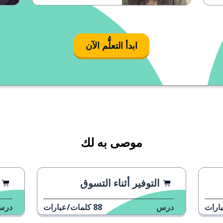
ابدأ التعلُّم الآن
موصى به لك
التوفير أثناء التسوق
ارات
درس
88
كلمات/عبارات
درس