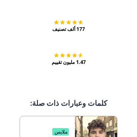
التنزيل على
متجر
177 ألف تصنيف
احصل عليه من
Play
1.47 مليون تقييم
كلمات وعبارات ذات صلة:
ملابس