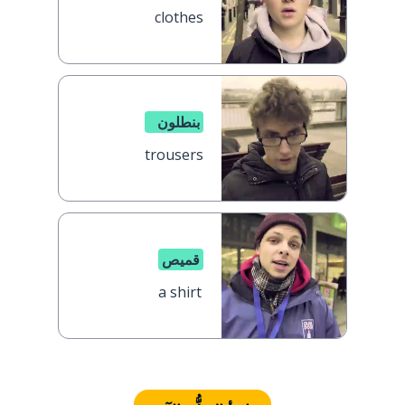
clothes
بنطلون
trousers
قميص
a shirt