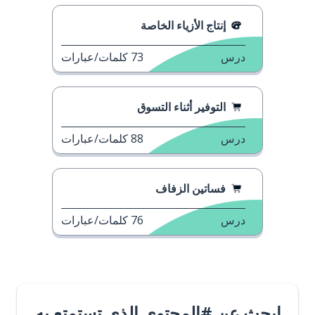
إنتاج الأزياء الخاصة
درس
73
كلمات/عبارات
التوفير أثناء التسوق
درس
88
كلمات/عبارات
فساتين الزفاف
درس
76
كلمات/عبارات
ابحث عن #المحتوى الذي تستمتع به