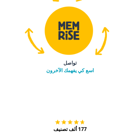
تواصل
اسع كي يفهمك الآخرون
التنزيل على
متجر
177 ألف تصنيف
احصل عليه من
Play