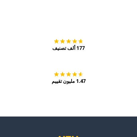
التنزيل على
متجر
177 ألف تصنيف
احصل عليه من
Play
1.47 مليون تقييم