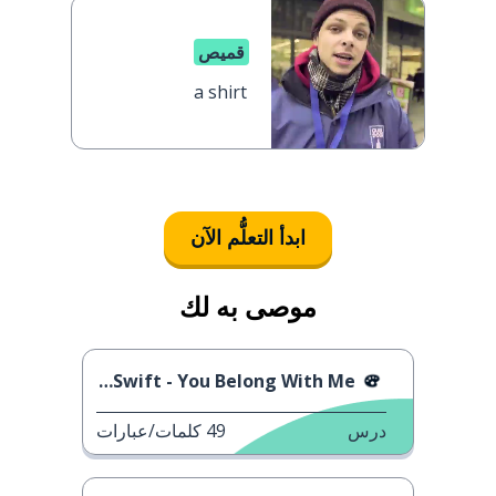
قميص
a shirt
ابدأ التعلُّم الآن
موصى به لك
Taylor Swift - You Belong With Me
درس
49
كلمات/عبارات