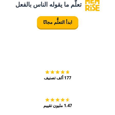
تعلَّم ما يقوله الناس بالفعل
ابدأ التعلُّم مجانًا
التنزيل على
متجر
177 ألف تصنيف
احصل عليه من
Play
1.47 مليون تقييم