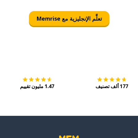
تعلَّم الإنجليزية مع Memrise
التنزيل على
متجر التطبيقات App Store
احصل
177 ألف تصنيف
1.47 مليون تقييم