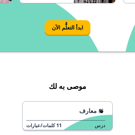
ابدأ التعلُّم الآن
موصى به لك
معارف
درس
11
كلمات/عبارات