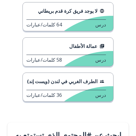
لا يوجد فريق كرة قدم بريطاني
درس
64
كلمات/عبارات
عمالة الأطفال
درس
58
كلمات/عبارات
الطرف الغربي في لندن (ويست إند)
درس
36
كلمات/عبارات
ابحث عن #المحتوى الذي تستمتع به