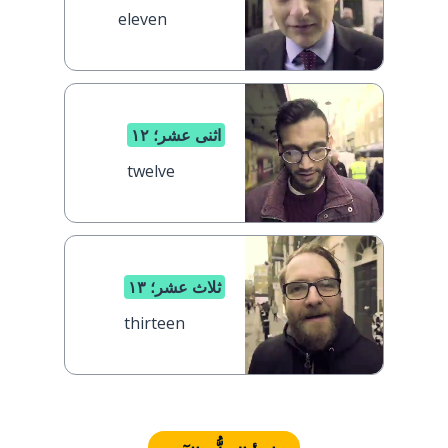
eleven
اثنى عشر؛ ١٢
twelve
ثلاث عشر؛ ١٣
thirteen