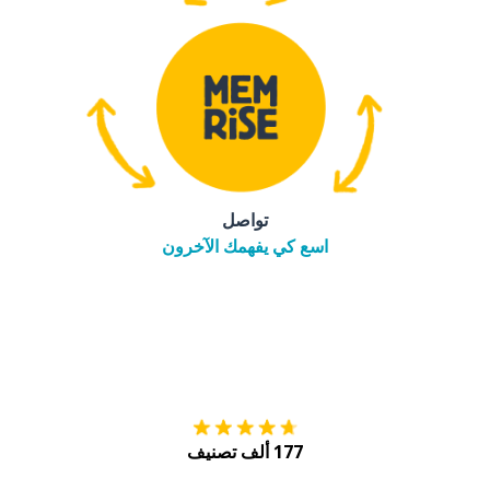
تواصل
اسع كي يفهمك الآخرون
التنزيل على
متجر
177 ألف تصنيف
احصل عليه من
Play