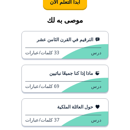
ابدأ التعلُّم الآن
موصى به لك
الترقيم في القرن الثامن عشر
درس
33
كلمات/عبارات
ماذا إذا كنا جميعًا نباتيين
درس
69
كلمات/عبارات
حول العائلة الملكية
درس
37
كلمات/عبارات