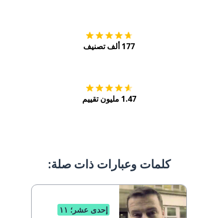
التنزيل على
متجر
177 ألف تصنيف
احصل عليه من
Play
1.47 مليون تقييم
كلمات وعبارات ذات صلة:
إحدى عشر؛ ١١