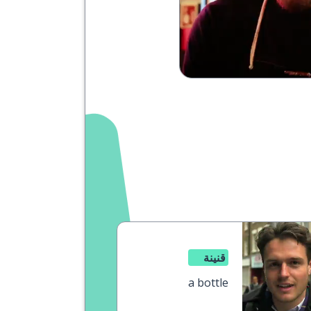
قنينة
a bottle