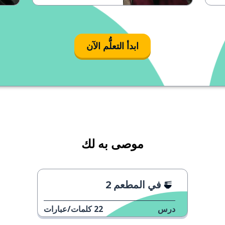
ابدأ التعلُّم الآن
موصى به لك
في المطعم 2
درس
22
كلمات/عبارات