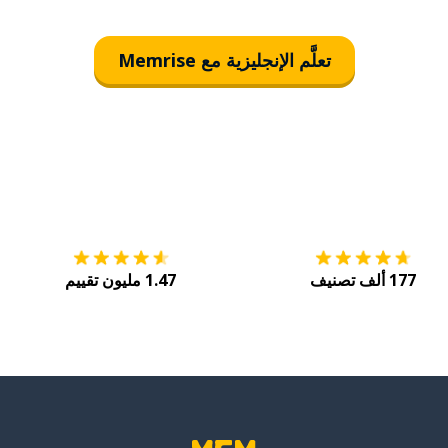
تعلَّم الإنجليزية مع Memrise
التنزيل على
متجر التطبيقات App Store
احصل
177 ألف تصنيف
1.47 مليون تقييم