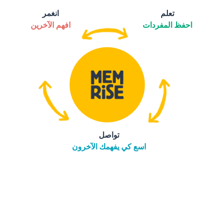
تعلم
انغمر
احفظ المفردات
افهم الآخرين
تواصل
اسع كي يفهمك الآخرون
التنزيل على
متجر