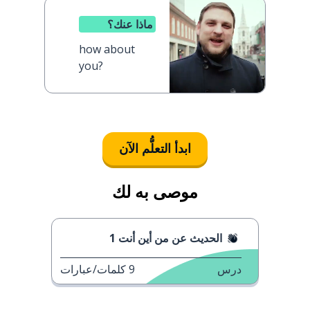
ماذا عنك؟
how about
you?
ابدأ التعلُّم الآن
موصى به لك
الحديث عن من أين أنت 1
درس
9
كلمات/عبارات