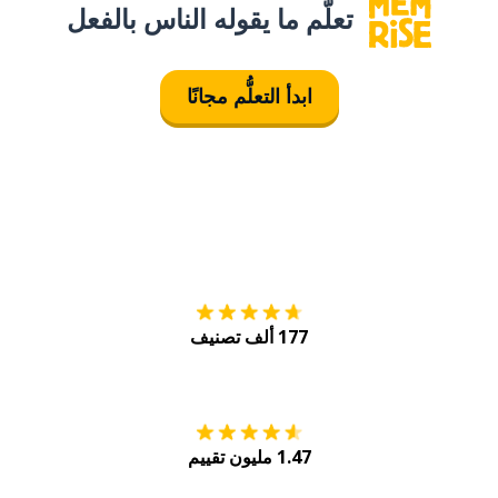
تعلَّم ما يقوله الناس بالفعل
ابدأ التعلُّم مجانًا
التنزيل على
متجر
177 ألف تصنيف
احصل عليه من
Play
1.47 مليون تقييم