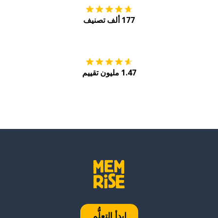
177 ألف تصنيف
احصل عليه من
Play
1.47 مليون تقييم
ابدأ التعلُّم