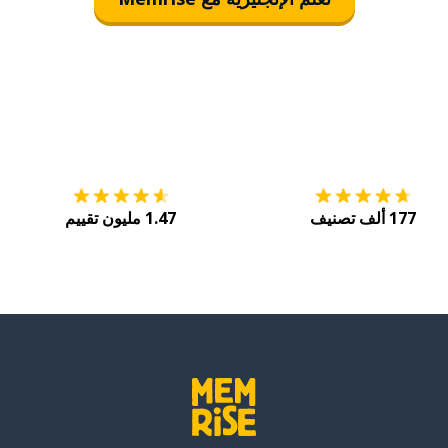
التنزيل على
متجر التطبيقات App Store
احصل
177 ألف تصنيف
1.47 مليون تقييم