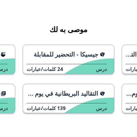
موصى به لك
خري
جيسيكا - التحضير للمقابلة
ارات
درس
24
كلمات/عبارات
درس
سنة
التقاليد البريطانية في يوم رأس السنة
ارات
درس
139
كلمات/عبارات
درس