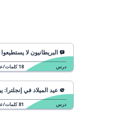
البريطانيون لا يستطيعوا التحدث بلغة أ
درس
18
كلمات/عب
عيد الميلاد في إنجلترا: يوم رأس ال
درس
81
كلمات/عب