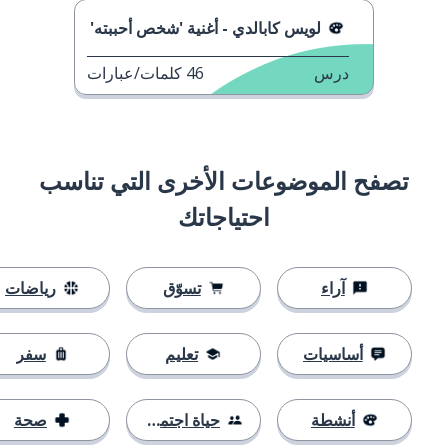
لويس كابالدي - أغنية 'شخص أحببته'
درس
46
كلمات/عبارات
تصفح الموضوعات الأخرى التي تناسب
احتياجاتك
آراء
تسوّق
رياضات
أساسيات
تعليم
سفر
أنشطة
حياة اجتماعية
صحة