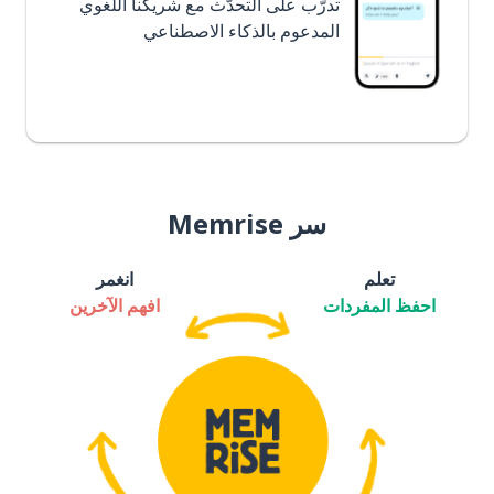
تدرَّب على التحدُّث مع شريكنا اللغوي
المدعوم بالذكاء الاصطناعي
سر Memrise
تعلم
انغمر
احفظ المفردات
افهم الآخرين