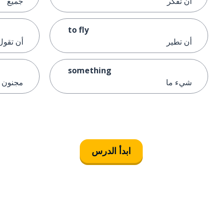
أن تفكر
جميع
to fly
أن تطير
أن تقول
something
شيء ما
مجنون
ابدأ الدرس
التنزيل على
متجر