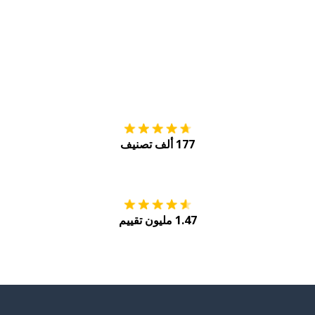
التنزيل على
متجر
177 ألف تصنيف
احصل عليه من
Play
1.47 مليون تقييم