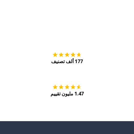
التنزيل على
متجر
177 ألف تصنيف
احصل عليه من
Play
1.47 مليون تقييم