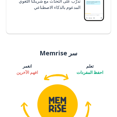
تدرَّب على التحدُّث مع شريكنا اللغوي
المدعوم بالذكاء الاصطناعي
سر Memrise
تعلم
انغمر
احفظ المفردات
افهم الآخرين