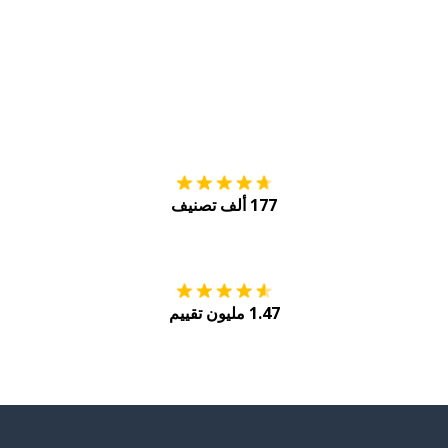
التنزيل على
متجر
177 ألف تصنيف
احصل عليه من
Play
1.47 مليون تقييم