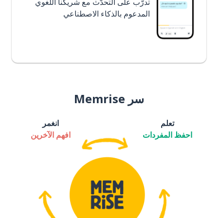
تدرَّب على التحدُّث مع شريكنا اللغوي
المدعوم بالذكاء الاصطناعي
سر Memrise
تعلم
انغمر
احفظ المفردات
افهم الآخرين