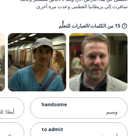
سافرت إلى بريطانيا العظمى وعدت مرة أخرى.
15 من الكلمات/العبارات للتعلُّم
handsome
وسيم
أيضًا؛ لل
to admit