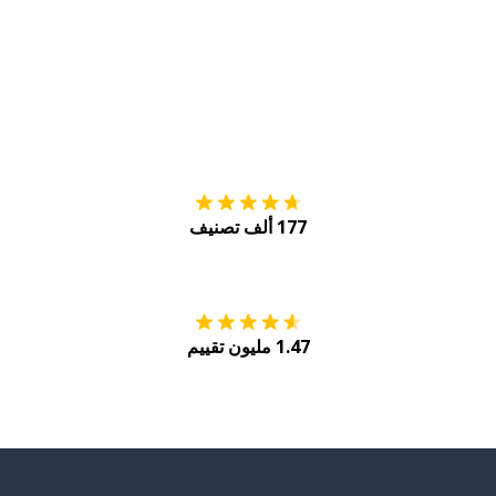
التنزيل على
متجر
177 ألف تصنيف
احصل عليه من
Play
1.47 مليون تقييم