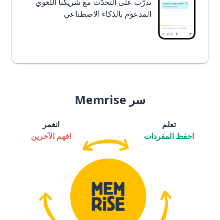
تدرَّب على التحدُّث مع شريكنا اللغوي
المدعوم بالذكاء الاصطناعي
سر Memrise
تعلم
انغمر
احفظ المفردات
افهم الآخرين