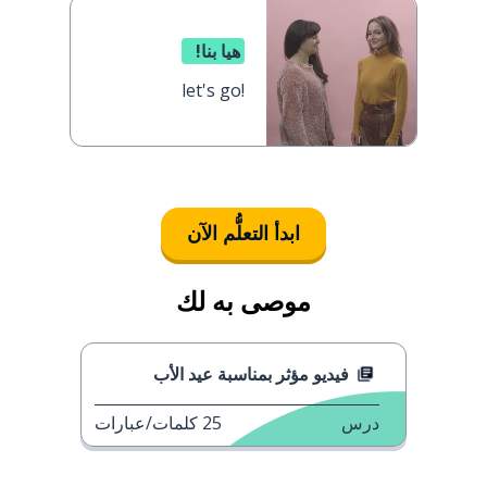
هيا بنا!
let's go!
ابدأ التعلُّم الآن
موصى به لك
فيديو مؤثر بمناسبة عيد الأب
درس
25
كلمات/عبارات