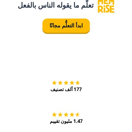
تعلَّم ما يقوله الناس بالفعل
ابدأ التعلُّم مجانًا
التنزيل على
متجر
177 ألف تصنيف
احصل عليه من
Play
1.47 مليون تقييم