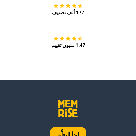
177 ألف تصنيف
احصل عليه من
Play
1.47 مليون تقييم
ابدأ التعلُّم