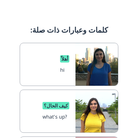
كلمات وعبارات ذات صلة:
أهلاً
hi
كيف الحال؟
what's up?