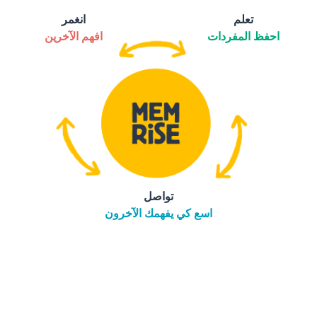
تعلم
انغمر
احفظ المفردات
افهم الآخرين
تواصل
اسع كي يفهمك الآخرون
التنزيل على
متجر