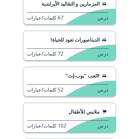
المزمارين و التقاليد الأيرلندية
درس
67
كلمات/عبارات
الديناصورات تعود للحياة!
درس
72
كلمات/عبارات
!العب "بوب-إت"
درس
52
كلمات/عبارات
ملابس للأطفال
درس
102
كلمات/عبارات