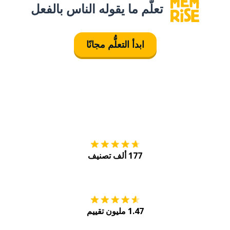
تعلَّم ما يقوله الناس بالفعل
ابدأ التعلُّم مجانًا
التنزيل على
متجر
177 ألف تصنيف
احصل عليه من
Play
1.47 مليون تقييم