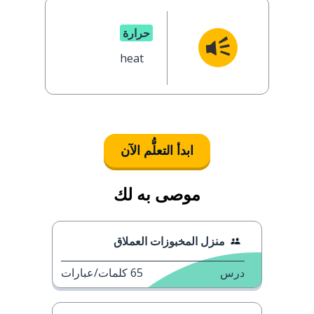
حرارة
heat
ابدأ التعلُّم الآن
موصى به لك
منزل المخبوزات العملاق
درس
65
كلمات/عبارات