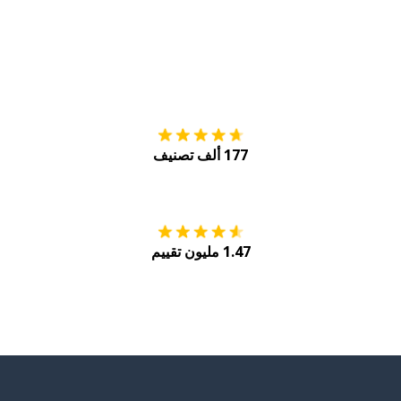
التنزيل على
متجر
177 ألف تصنيف
احصل عليه من
Play
1.47 مليون تقييم