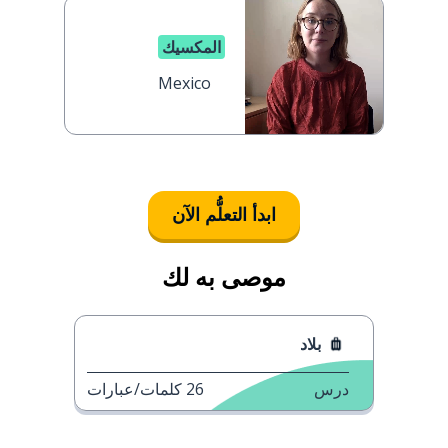
المكسيك
Mexico
ابدأ التعلُّم الآن
موصى به لك
بلاد
درس
26
كلمات/عبارات