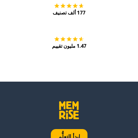
177 ألف تصنيف
احصل عليه من
Play
1.47 مليون تقييم
ابدأ التعلُّم