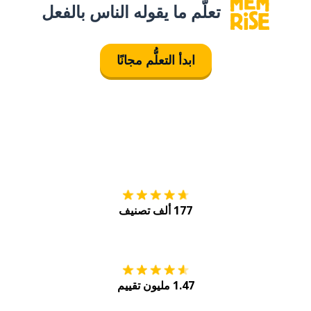
تعلَّم ما يقوله الناس بالفعل
ابدأ التعلُّم مجانًا
التنزيل على
متجر
177 ألف تصنيف
احصل عليه من
Play
1.47 مليون تقييم