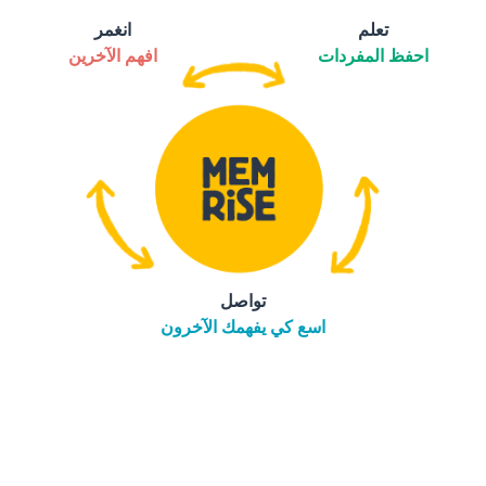
تعلم
انغمر
احفظ المفردات
افهم الآخرين
تواصل
اسع كي يفهمك الآخرون
التنزيل على
متجر