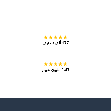
التنزيل على
متجر
177 ألف تصنيف
احصل عليه من
Play
1.47 مليون تقييم