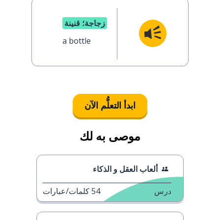
زجاجة؛ قنينة
a bottle
ابدأ التعلُّم الآن
موصى به لك
ألعاب العقل و الذكاء
درس
54
كلمات/عبارات