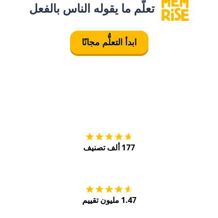
تعلَّم ما يقوله الناس بالفعل
ابدأ التعلُّم مجانًا
التنزيل على
متجر
177 ألف تصنيف
احصل عليه من
Play
1.47 مليون تقييم