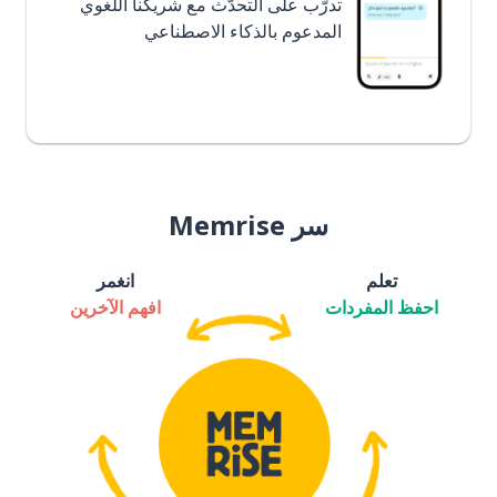
تدرَّب على التحدُّث مع شريكنا اللغوي
المدعوم بالذكاء الاصطناعي
سر Memrise
تعلم
انغمر
احفظ المفردات
افهم الآخرين