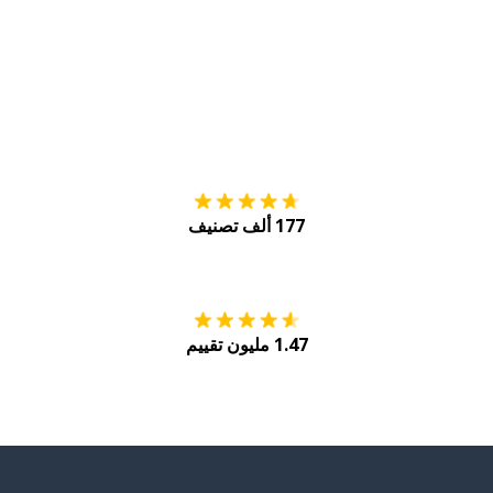
التنزيل على
متجر
177 ألف تصنيف
احصل عليه من
Play
1.47 مليون تقييم