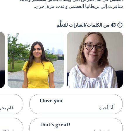
سافرت إلى بريطانيا العظمى وعدت مرة أخرى.
43 من الكلمات/العبارات للتعلُّم
I love you
أنا أحبك
قامَ بحر
that's great!