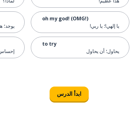
هذا عظيم!
لماذا؟
oh my god! (OMG!)
يا إلهي!؛ يا ربي!
يوجد؛ هن
to try
يحاول؛ أن يحاول
إحساس؛
ابدأ الدرس
التنزيل على
متجر