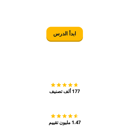
ابدأ الدرس
التنزيل على
متجر
177 ألف تصنيف
احصل عليه من
Play
1.47 مليون تقييم