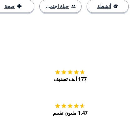
أنشطة
حياة اجتماعية
صحة
التنزيل على
متجر
177 ألف تصنيف
احصل عليه من
Play
1.47 مليون تقييم