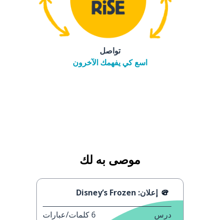
تواصل
اسع كي يفهمك الآخرون
موصى به لك
إعلان: Disney’s Frozen
درس
6
كلمات/عبارات