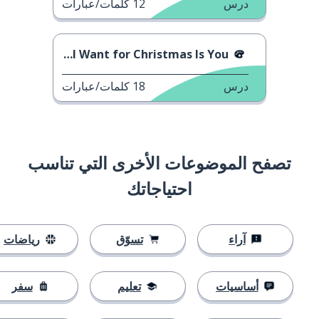
درس
12
كلمات/عبارات
Mariah Carey - All I Want for Christmas Is You
درس
18
كلمات/عبارات
تصفح الموضوعات الأخرى التي تناسب
احتياجاتك
آراء
تسوّق
رياضات
أساسيات
تعليم
سفر