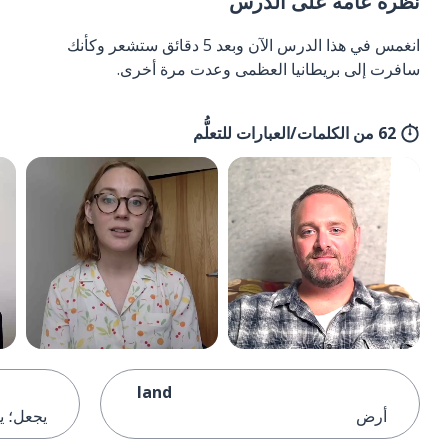
نظرة عامة على الدرس
انغمس في هذا الدرس الآن وبعد 5 دقائق ستشعر وكأنك
سافرت إلى بريطانيا العظمى وعدت مرة أخرى.
62 من الكلمات/العبارات للتعلُّم
land
أرض
يجعل؛ ي