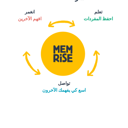
تعلم
انغمر
احفظ المفردات
افهم الآخرين
تواصل
اسع كي يفهمك الآخرون