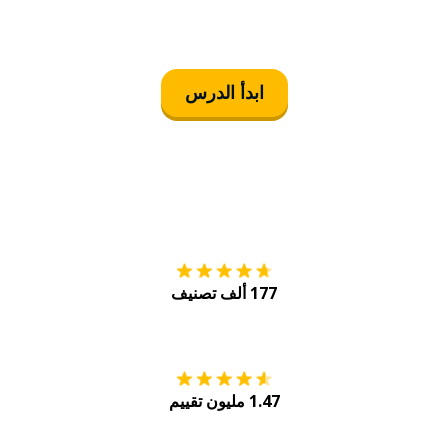
ابدأ الدرس
التنزيل على
متجر
177 ألف تصنيف
احصل عليه من
Play
1.47 مليون تقييم