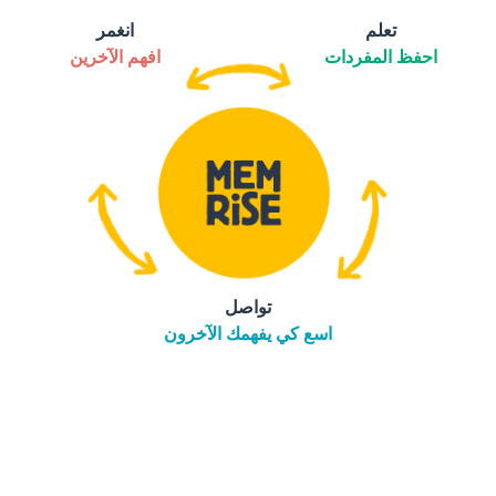
تعلم
انغمر
احفظ المفردات
افهم الآخرين
تواصل
اسع كي يفهمك الآخرون
التنزيل على
متجر