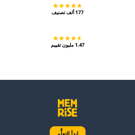
177 ألف تصنيف
احصل عليه من
Play
1.47 مليون تقييم
ابدأ التعلُّم