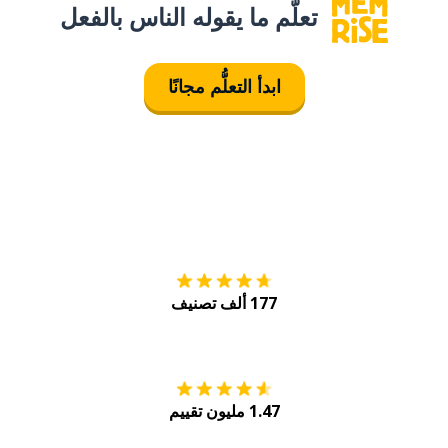
تعلَّم ما يقوله الناس بالفعل
ابدأ التعلُّم مجانًا
التنزيل على
متجر
177 ألف تصنيف
احصل عليه من
Play
1.47 مليون تقييم