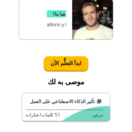
هيا بنا!
allons-y !
ابدأ التعلُّم الآن
موصى به لك
تأثير الذكاء الاصطناعي على العمل
درس
51
كلمات/عبارات