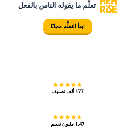
تعلَّم ما يقوله الناس بالفعل
ابدأ التعلُّم مجانًا
التنزيل على
متجر
177 ألف تصنيف
احصل عليه من
Play
1.47 مليون تقييم