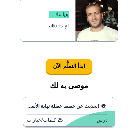
هيا بنا!
allons-y !
ابدأ التعلُّم الآن
موصى به لك
الحديث عن خطط عطلة نهاية الأسبوع
درس
25
كلمات/عبارات