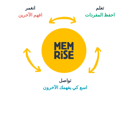
تعلم
انغمر
احفظ المفردات
افهم الآخرين
تواصل
اسع كي يفهمك الآخرون
التنزيل على
متجر