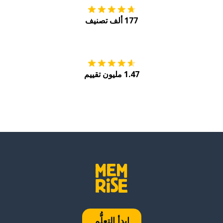
177 ألف تصنيف
احصل عليه من
Play
1.47 مليون تقييم
ابدأ التعلُّم