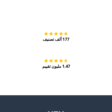
التنزيل على
متجر
177 ألف تصنيف
احصل عليه من
Play
1.47 مليون تقييم