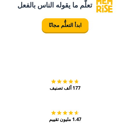
تعلَّم ما يقوله الناس بالفعل
ابدأ التعلُّم مجانًا
التنزيل على
متجر
177 ألف تصنيف
احصل عليه من
Play
1.47 مليون تقييم