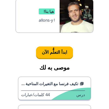
هيا بنا!
allons-y !
ابدأ التعلُّم الآن
موصى به لك
تكيف فرنسا مع التغيرات المناخية العالمية
درس
44
كلمات/عبارات