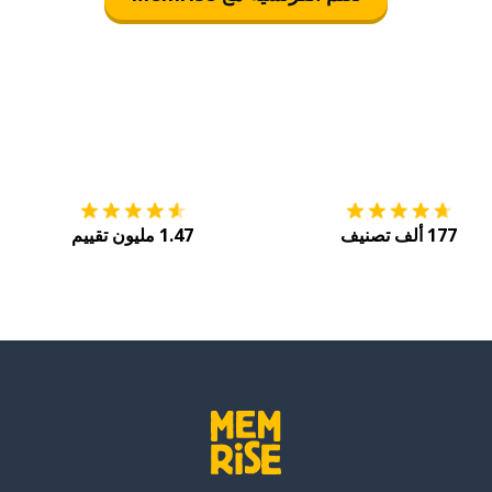
التنزيل على
متجر التطبيقات App Store
احصل
177 ألف تصنيف
1.47 مليون تقييم