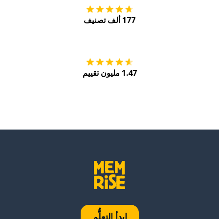
177 ألف تصنيف
احصل عليه من
Play
1.47 مليون تقييم
ابدأ التعلُّم