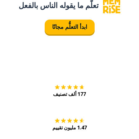
تعلَّم ما يقوله الناس بالفعل
ابدأ التعلُّم مجانًا
التنزيل على
متجر
177 ألف تصنيف
احصل عليه من
Play
1.47 مليون تقييم