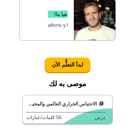
هيا بنا!
allons-y !
ابدأ التعلُّم الآن
موصى به لك
الاحتباس الحراري العالمي والمحيطات
درس
56
كلمات/عبارات