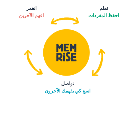
تعلم
انغمر
احفظ المفردات
افهم الآخرين
تواصل
اسع كي يفهمك الآخرون
التنزيل على
متجر