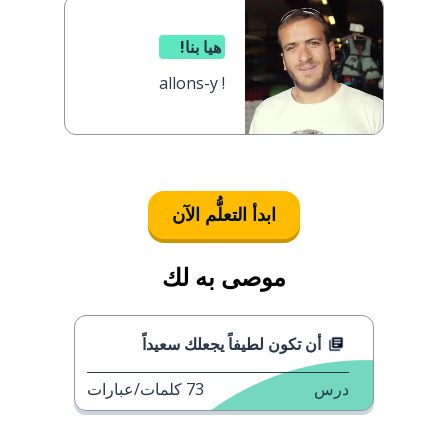
هيا بنا!
allons-y !
ابدأ التعلُّم الآن
موصى به لك
أن تكون لطيفاً يجعلك سعيداً
درس
73
كلمات/عبارات