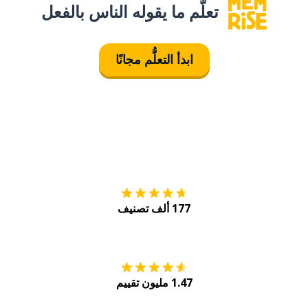
تعلَّم ما يقوله الناس بالفعل
ابدأ التعلُّم مجانًا
التنزيل على
متجر
177 ألف تصنيف
احصل عليه من
Play
1.47 مليون تقييم