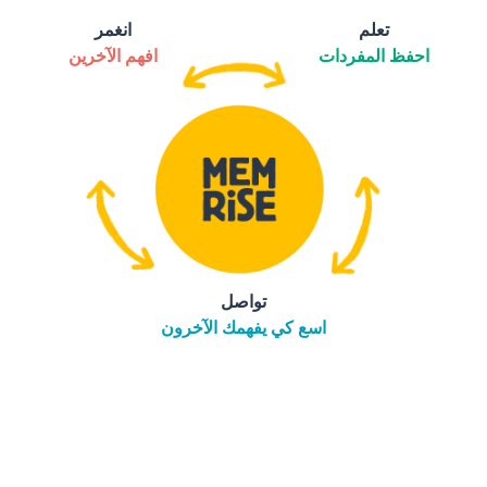
تعلم
انغمر
احفظ المفردات
افهم الآخرين
تواصل
اسع كي يفهمك الآخرون
التنزيل على
متجر