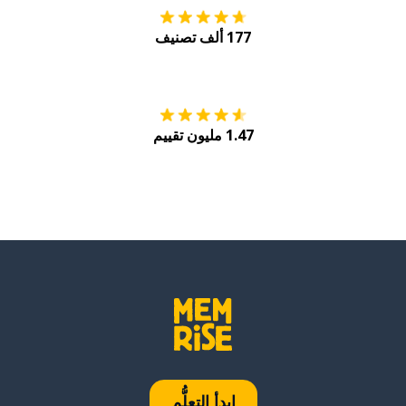
177 ألف تصنيف
احصل عليه من
Play
1.47 مليون تقييم
ابدأ التعلُّم